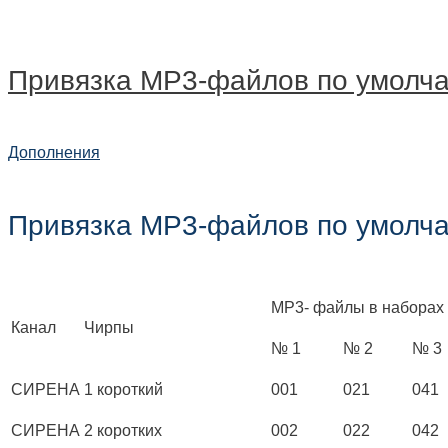
Привязка MP3-файлов по умолч
Дополнения
Привязка MP3-файлов по умолча
MP3- файлы в наборах
Канал
Чирпы
№ 1
№ 2
№ 3
СИРЕНА
1 короткий
001
021
041
СИРЕНА
2 коротких
002
022
042