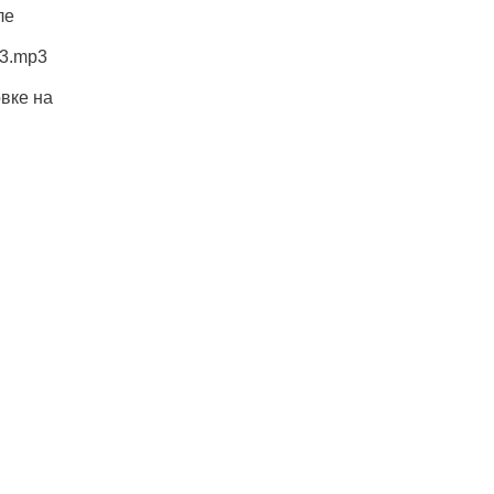
ле
13.mp3
овке на