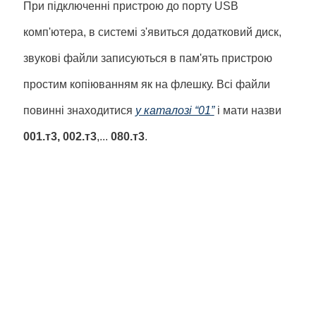
При підключенні пристрою до порту USB
комп'ютера, в системі з'явиться додатковий диск,
звукові файли записуються в пам'ять пристрою
простим копіюванням як на флешку. Всі файли
повинні знаходитися
у каталозі “01”
і мати назви
001.
т
3, 002.
т
3
,...
080.
т
3
.