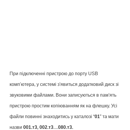
При підключенні пристрою до порту USB
комп'ютера, у системі з'явиться додатковий диск зі
звуковими файлами. Вони записуються в пам'ять
пристрою простим копіюванням як на флешку. Усі
файли повинні знаходитись у каталозі “
01
” та мати
назви
001.
т
3, 002.
т
3
....
080.
т
3.