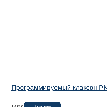
Программируемый клаксон P
1800
₴
В корзину