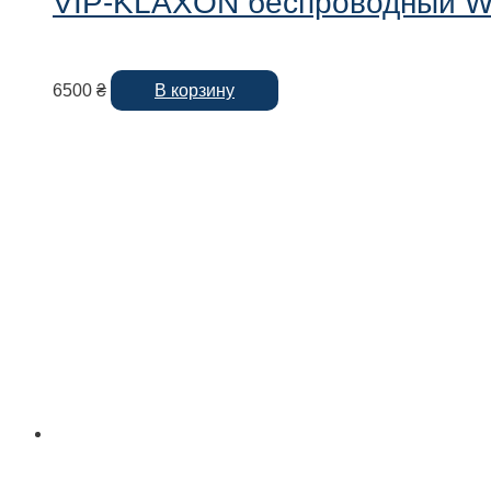
VIP-KLAXON беспроводный 
6500
₴
В корзину